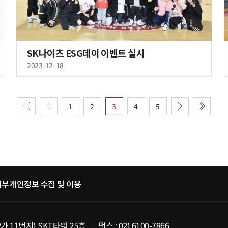
SK나이츠 ESG데이 이벤트 실시
2023-12-18
1
2
3
4
5
거부
개인정보 수집 및 이용
가 11번지) SKT타워 25층
팩스 : 02) 6100-7866