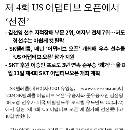
제
4
회
US
어댑티브 오픈에서
‘
선전
’
-
김선영 선수 지적장애 부문
2
위
,
여자부 전체
7
위
…
허도
경 선수는 아쉽게 컷 탈락
- SK
텔레콤
,
매년
‘
어댑티브 오픈
’
개최해 우수 선수들
‘US
어댑티브 오픈
’
참가 지원
- SKT
후원 이승민 프로도
3
년 연속 준우승
‘
쾌거
’…
올
8
월
11
일 제
4
회
SKT
어댑티브오픈 개최 계획
SK
텔레콤
(
대표이사
CEO
유영상
,
www.sktelecom.com
)
이
‘2024 SK
텔레콤 어댑티브 오픈
’
우승자와 준우승자인 김선영
·허도경 선수가 미국 메릴랜드주 로크빌 우드먼트
CC(
파
72)
에서 열린
‘
제
4
회
US
어댑티브 오픈
’
에 참가해 선전했다고
10
일 밝혔다
.