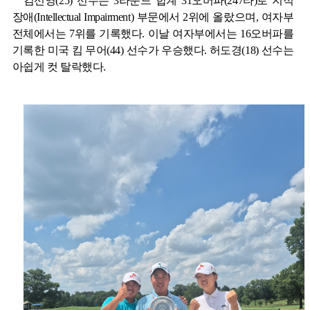
김선영
(25)
선수는
3
라운드 합계
31
오버파
(247
타
)
로 지적
장애
(Intellectual Impairment)
부문에서
2
위에 올랐으며
,
여자부
전체에서는
7
위를 기록했다
.
이날 여자부에서는
16
오버파를
기록한 미국 킴 무어
(44)
선수가 우승했다
.
허도경
(18)
선수는
아쉽게 컷 탈락했다
.