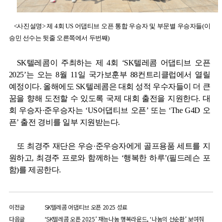
<사진설명> 제 4회 US 어댑티브 오픈 통합 우승자 및 부문별 우승자들(이
승민 선수는 뒷줄 오른쪽에서 두번째)
SK
텔레콤이 주최하는 제
4
회
‘SK
텔레콤 어댑티브 오픈
2025’
는 오는
8
월
11
일 국가보훈부
88
컨트리클럽에서 열릴
예정이다
.
올해에도
SK
텔레콤은 대회 성적 우수자들이 더 큰
꿈을 향해 도전할 수 있도록 국제 대회 출전을 지원한다
.
대
회 우승자·준우승자는 ‘
US
어댑티브 오픈’ 또는 ‘
The G4D
오
픈’ 출전 경비를 일부 지원받는다
.
또 최경주 재단은 우승·준우승자에게 골프용품 세트를 지
원하고
,
최경주 프로와 함께하는
‘
행복한 하루
’(
필드레슨 포
함
)
를 제공한다
.
이전글
SK텔레콤 어댑티브 오픈 2025 성료
다음글
‘SK텔레콤 오픈 2025’ 재능나눔 행복라운드, ‘나눔의 선순환’ 보여줘