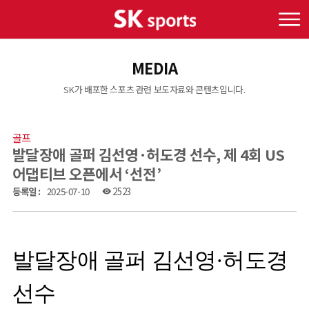
MEDIA
SK가 배포한 스포츠 관련 보도자료와 콘텐츠입니다.
골프
발달장애 골퍼 김선영·허도경 선수, 제 4회 US
어댑티브 오픈에서 ‘선전’
등록일 :
2025-07-10
2523
visibility
발달장애 골퍼 김선영·허도경
선수