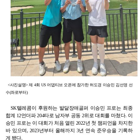
<사진설명> 제 4회 US 어댑티브 오픈에 참가한 허도경 이승민 김선영 선
수(좌로부터)
SK
텔레콤이 후원하는 발달장애골퍼 이승민 프로는 최종
합계
12
언더파
204
타로 남자부 공동
2
위로 대회를 마쳤다
.
이
승민 프로는 이 대회가 처음 열린
2022
년 첫 챔피언을 차지한
바 있으며
, 2023
년부터 올해까지
3
년 연속 준우승을 기록하
게 됐다
.