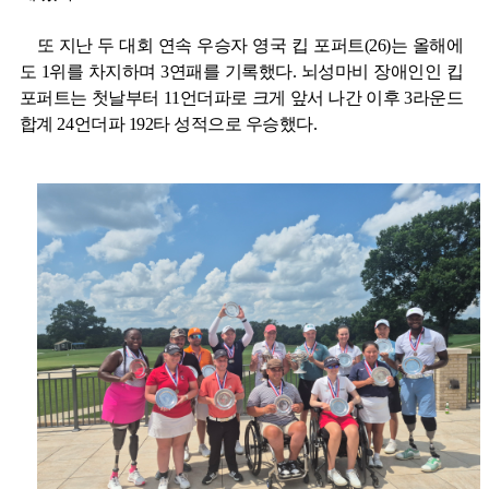
또 지난 두 대회 연속 우승자 영국 킵 포퍼트
(26)
는 올해에
도
1
위를 차지하며
3
연패를 기록했다
.
뇌성마비 장애인인 킵
포퍼트는 첫날부터
11
언더파로 크게 앞서 나간 이후
3
라운드
합계
24
언더파
192
타 성적으로 우승했다
.